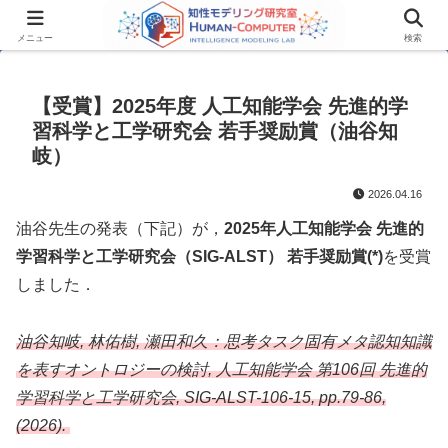
メニュー
検索
【受賞】2025年度 人工知能学会 先進的学
習科学と工学研究会 若手奨励賞（油谷知
岐）
2026.04.16
油谷先生の発表（下記）が，
2025年人工知能学会 先進的
学習科学と工学研究会（SIG-ALST） 若手奨励賞(*)
を受賞
しました．
油谷知岐, 林佑樹, 瀬田和久：思考タスク固有メタ認知知識
を表すオントロジーの検討, 人工知能学会 第106回 先進的
学習科学と工学研究会, SIG-ALST-106-15, pp.79-86,
(2026).